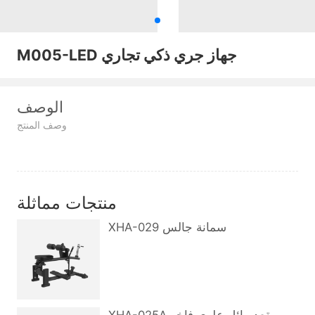
M005-LED جهاز جري ذكي تجاري
الوصف
وصف المنتج
منتجات مماثلة
XHA-029 سمانة جالس