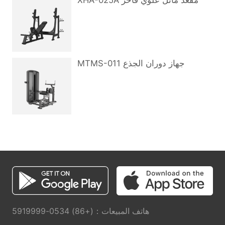
XHA-025A مقعد مائل علوي فاخر
MTMS-011 جهاز دوران الجذع
هاتف المبيعات：(+86) 0534-5919999