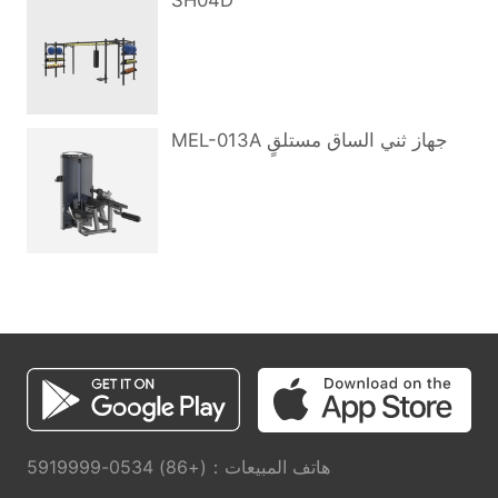
SH04D
MEL-013A جهاز ثني الساق مستلقٍ
هاتف المبيعات：(+86) 0534-5919999