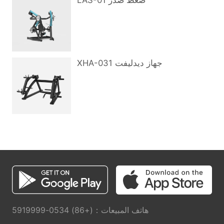
LAS-01 ضغط صدر
XHA-031 جهاز ديدليفت
هاتف المبيعات：(+86) 0534-5919999