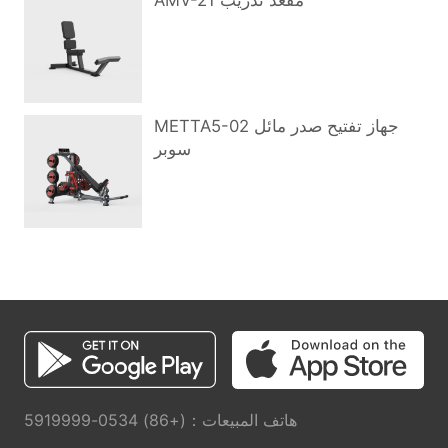
AMV-21 مقعد تدريب
METTA5-02 جهاز تفتيح صدر مائل
سوبر
هاتف المبيعات：(+86) 0534-5919999