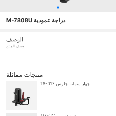
M-7808U دراجة عمودية
الوصف
وصف المنتج
منتجات مماثلة
T8-017 جهاز سمانة جلوس