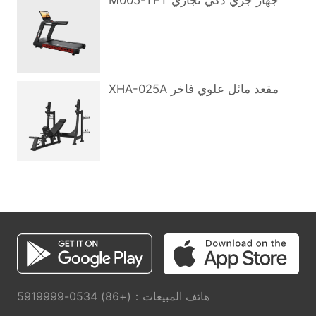
M005-TFT جهاز جري ذكي تجاري
XHA-025A مقعد مائل علوي فاخر
هاتف المبيعات：(+86) 0534-5919999