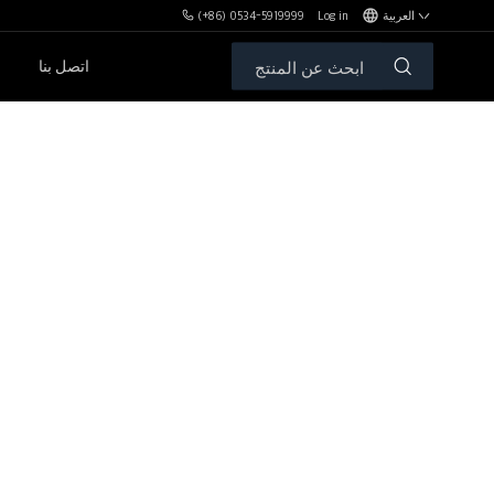
العربية
Log in
(+86) 0534-5919999
اتصل بنا
مكافآت MBH
الأوزان الحرة والمقاعد
سلسلةPL
سلسلةSH
سلسلةXHA
سلسلةZH