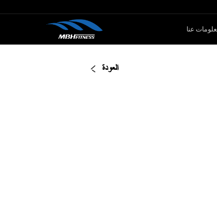
لومات عنا
ار الأوزان
كارديو
العودة
سلسلةMTM
جهاز لياقة بدنية
سلةXMDM
جهاز إليبتيكال
سلسلة MEL
دراجة سبين
سلسلة T8
جهاز صعود الدرج
دراجة ثابتة