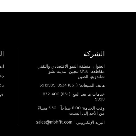
الشركة
ال
العنوان: منطقة النمو الاقتصادي والتقني
اتص
ننجين، مدينة تشو Châu، مقاطعة
دع
شاندونغ، الصين
دع
هاتف المبيعات: (+86) 0534-5919999
خدمات ما بعد البيع: (+86) 400-832-
خر
9898
وقت الخدمة: 8:00 صباحاً - 5:30 مساءً
من الأحد إلى السبت
sales@mbhfit.com :
البريد الإلكتروني