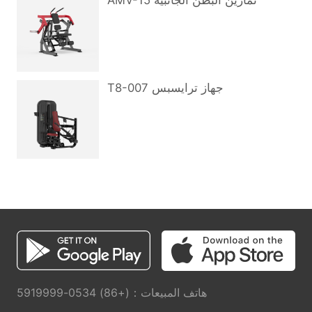
AMV-15 تمارين البطن الجانبية
T8-007 جهاز ترايسبس
هاتف المبيعات：(+86) 0534-5919999