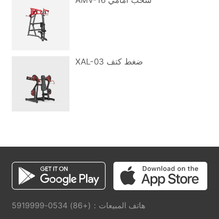
AMV-16 سحب أمامي
XAL-03 ضغط كتف
هاتف المبيعات：(+86) 0534-5919999