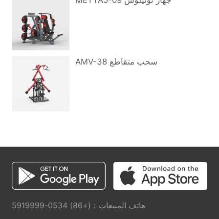
METTA5-09 جهاز نوتيلوس
AMV-38 سحب متقاطع
هاتف المبيعات：(+86) 0534-5919999