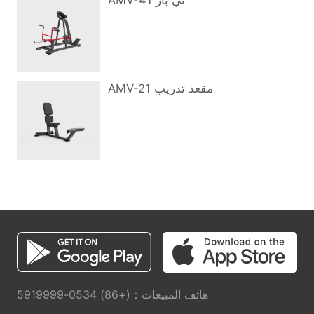
AMV-41 تي بار
AMV-21 مقعد تدريب
هاتف المبيعات：(+86) 0534-5919999