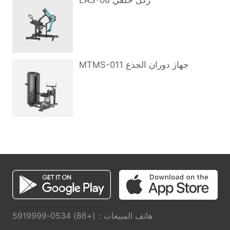
LAS-08 ركل خلفي
MTMS-011 جهاز دوران الجذع
هاتف المبيعات：(+86) 0534-5919999