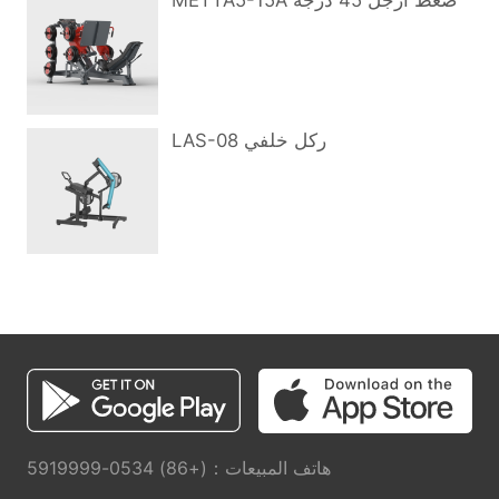
METTA5-15A ضغط أرجل 45 درجة
LAS-08 ركل خلفي
هاتف المبيعات：(+86) 0534-5919999