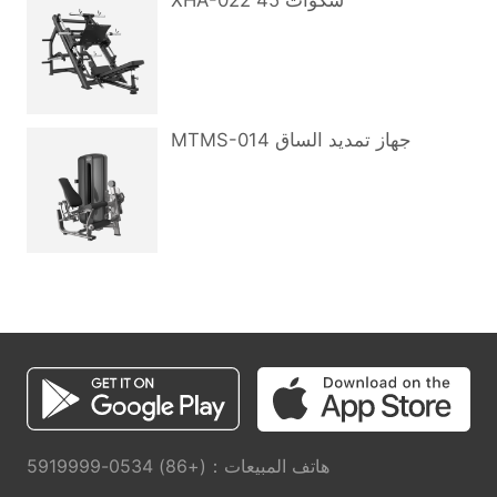
XHA-022 سكوات 45°
MTMS-014 جهاز تمديد الساق
هاتف المبيعات：(+86) 0534-5919999