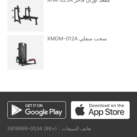
XHA-023A مقعد أوزان فاخر
XMDM-012A سحب سفلي
هاتف المبيعات：(+86) 0534-5919999